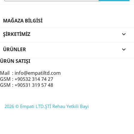
MAĞAZA BILGISI
ŞIRKETIMIZ

ÜRÜNLER

ÜRÜN SATIŞI
Mail : info@empatiltd.com
GSM : +90532 314 74 27
GSM : +90531 319 57 48
2026 © Empati LTD.ŞTİ Rehau Yetkili Bayi