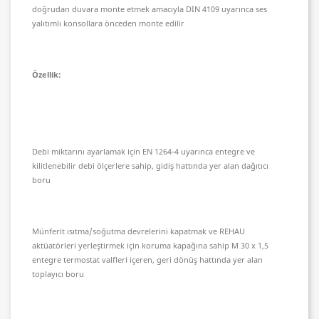
doğrudan duvara monte etmek amacıyla DIN 4109 uyarınca ses
yalıtımlı konsollara önceden monte edilir
Özellik:
Debi miktarını ayarlamak için EN 1264-4 uyarınca entegre ve
kilitlenebilir debi ölçerlere sahip, gidiş hattında yer alan dağıtıcı
boru
Münferit ısıtma/soğutma devrelerini kapatmak ve REHAU
aktüatörleri yerleştirmek için koruma kapağına sahip M 30 x 1,5
entegre termostat valfleri içeren, geri dönüş hattında yer alan
toplayıcı boru