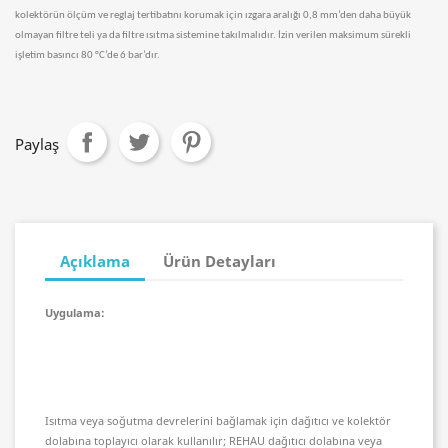
kolektörün ölçüm ve reglaj tertibatını korumak için ızgara aralığı 0,8 mm’den daha büyük
olmayan filtre teli ya da filtre ısıtma sistemine takılmalıdır. İzin verilen maksimum sürekli
işletim basıncı 80 °C’de 6 bar’dır.
Paylaş
Açıklama
Ürün Detayları
Uygulama:
Isıtma veya soğutma devrelerini bağlamak için dağıtıcı ve kolektör
dolabına toplayıcı olarak kullanılır; REHAU dağıtıcı dolabına veya