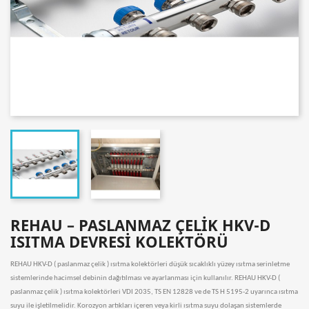
REHAU – PASLANMAZ ÇELİK HKV-D
ISITMA DEVRESİ KOLEKTÖRÜ
REHAU HKV-D ( paslanmaz çelik ) ısıtma kolektörleri düşük sıcaklıklı yüzey ısıtma serinletme
sistemlerinde hacimsel debinin dağıtılması ve ayarlanması için kullanılır. REHAU HKV-D (
paslanmaz çelik ) ısıtma kolektörleri VDI 2035, TS EN 12828 ve de TS H 5195-2 uyarınca ısıtma
suyu ile işletilmelidir. Korozyon artıkları içeren veya kirli ısıtma suyu dolaşan sistemlerde