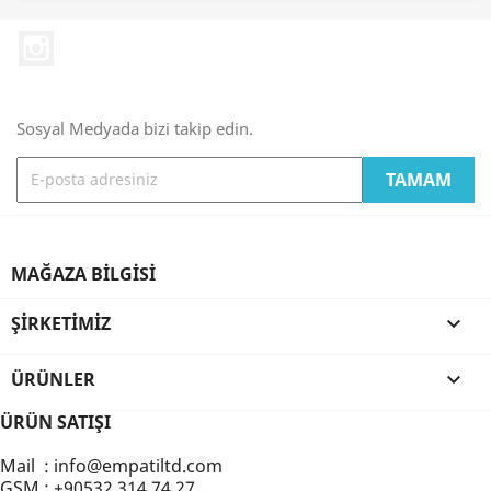
Instagram
Sosyal Medyada bizi takip edin.
MAĞAZA BILGISI
ŞIRKETIMIZ

ÜRÜNLER

ÜRÜN SATIŞI
Mail : info@empatiltd.com
GSM : +90532 314 74 27